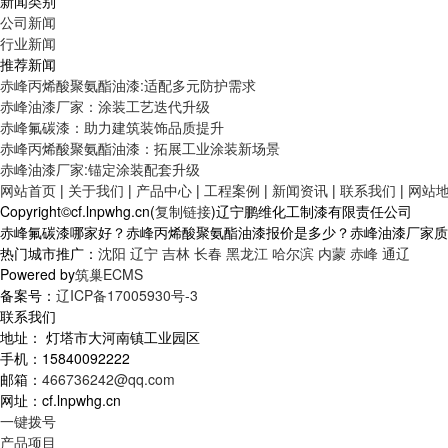
新闻类别
公司新闻
行业新闻
推荐新闻
赤峰丙烯酸聚氨酯油漆:适配多元防护需求
赤峰油漆厂家：涂装工艺迭代升级
赤峰氟碳漆：助力建筑装饰品质提升
赤峰丙烯酸聚氨酯油漆：拓展工业涂装新场景
赤峰油漆厂家:锚定涂装配套升级
网站首页
|
关于我们
|
产品中心
|
工程案例
|
新闻资讯
|
联系我们
|
网站
Copyright©cf.lnpwhg.cn(
复制链接
)辽宁鹏维化工制漆有限责任公司
赤峰氟碳漆哪家好？赤峰丙烯酸聚氨酯油漆报价是多少？赤峰油漆厂家质量怎
热门城市推广：
沈阳
辽宁
吉林
长春
黑龙江
哈尔滨
内蒙
赤峰
通辽
Powered by
筑巢ECMS
备案号：
辽ICP备17005930号-3
联系我们
地址： 灯塔市大河南镇工业园区
手机：15840092222
邮箱：
466736242@qq.com
网址：cf.lnpwhg.cn
一键拨号
产品项目