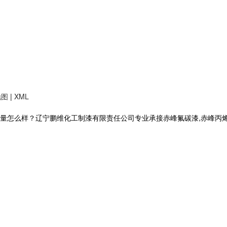
地图
|
XML
么样？辽宁鹏维化工制漆有限责任公司专业承接赤峰氟碳漆,赤峰丙烯酸聚氨酯