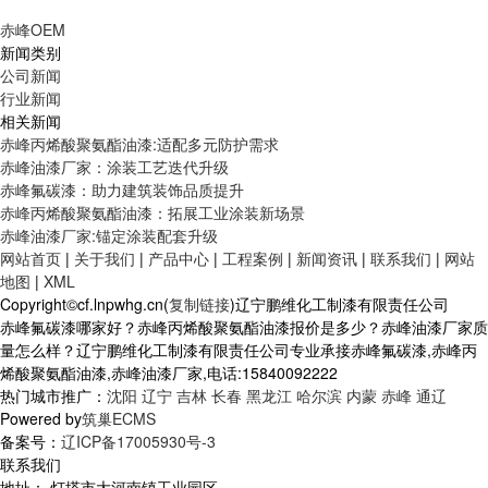
赤峰OEM
新闻类别
公司新闻
行业新闻
相关新闻
赤峰丙烯酸聚氨酯油漆:适配多元防护需求
赤峰油漆厂家：涂装工艺迭代升级
赤峰氟碳漆：助力建筑装饰品质提升
赤峰丙烯酸聚氨酯油漆：拓展工业涂装新场景
赤峰油漆厂家:锚定涂装配套升级
网站首页
|
关于我们
|
产品中心
|
工程案例
|
新闻资讯
|
联系我们
|
网站
地图
|
XML
Copyright©cf.lnpwhg.cn(
复制链接
)辽宁鹏维化工制漆有限责任公司
赤峰氟碳漆哪家好？赤峰丙烯酸聚氨酯油漆报价是多少？赤峰油漆厂家质
量怎么样？辽宁鹏维化工制漆有限责任公司专业承接赤峰氟碳漆,赤峰丙
烯酸聚氨酯油漆,赤峰油漆厂家,电话:15840092222
热门城市推广：
沈阳
辽宁
吉林
长春
黑龙江
哈尔滨
内蒙
赤峰
通辽
Powered by
筑巢ECMS
备案号：
辽ICP备17005930号-3
联系我们
地址： 灯塔市大河南镇工业园区