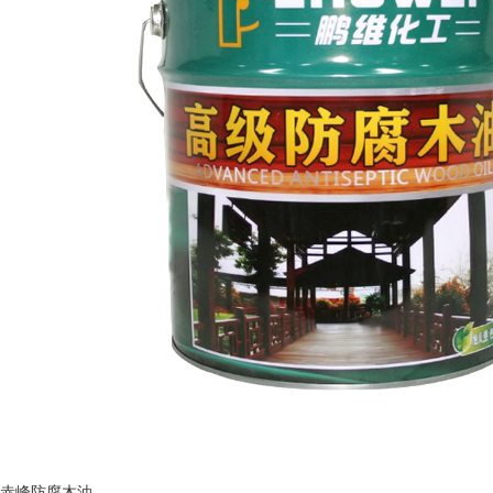
赤峰防腐木油