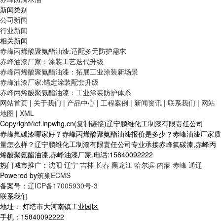
新闻类别
公司新闻
行业新闻
相关新闻
赤峰丙烯酸聚氨酯油漆:适配多元防护需求
赤峰油漆厂家：涂装工艺迭代升级
赤峰丙烯酸聚氨酯油漆：拓展工业涂装新场景
赤峰油漆厂家:锚定涂装配套升级
赤峰丙烯酸聚氨酯油漆：工业涂装防护体系
网站首页
|
关于我们
|
产品中心
|
工程案例
|
新闻资讯
|
联系我们
|
网站
地图
|
XML
Copyright©cf.lnpwhg.cn(
复制链接
)辽宁鹏维化工制漆有限责任公司
赤峰氟碳漆哪家好？赤峰丙烯酸聚氨酯油漆报价是多少？赤峰油漆厂家质
量怎么样？辽宁鹏维化工制漆有限责任公司专业承接赤峰氟碳漆,赤峰丙
烯酸聚氨酯油漆,赤峰油漆厂家,电话:15840092222
热门城市推广：
沈阳
辽宁
吉林
长春
黑龙江
哈尔滨
内蒙
赤峰
通辽
Powered by
筑巢ECMS
备案号：
辽ICP备17005930号-3
联系我们
地址： 灯塔市大河南镇工业园区
手机：15840092222