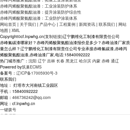
赤峰丙烯酸聚氨酯油漆：工业涂装防护体系
赤峰丙烯酸聚氨酯油漆：提升涂装防护综合性
赤峰丙烯酸聚氨酯油漆：工业防护涂装体系
网站首页
|
关于我们
|
产品中心
|
工程案例
|
新闻资讯
|
联系我们
|
网站
地图
|
XML
Copyright©cf.lnpwhg.cn(
复制链接
)辽宁鹏维化工制漆有限责任公司
赤峰氟碳漆哪家好？赤峰丙烯酸聚氨酯油漆报价是多少？赤峰油漆厂家质
量怎么样？辽宁鹏维化工制漆有限责任公司专业承接赤峰氟碳漆,赤峰丙
烯酸聚氨酯油漆,赤峰油漆厂家,电话:15840092222
热门城市推广：
沈阳
辽宁
吉林
长春
黑龙江
哈尔滨
内蒙
赤峰
通辽
Powered by
筑巢ECMS
备案号：
辽ICP备17005930号-3
联系我们
地址： 灯塔市大河南镇工业园区
手机：15840092222
邮箱：
466736242@qq.com
网址：cf.lnpwhg.cn
一键拨号
产品项目
新闻资讯
返回首页