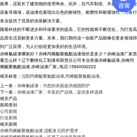
效果，还延长了建筑物的使用寿命。此外，在汽车制造、木器家具、工业
设备等领域，该油漆也展现出出色的耐候性、耐磨性和耐腐蚀性，为各行
各业提供了优质的涂装解决方案。
随着科技的不断进步和环保要求的提高，它的性能将不断优化，为打造高
品质生活贡献更多力量。未来，我们期待这一创新产品能够在更多领域得
到广泛应用，为人们创造更加美好的生活环境。
赤峰氟碳漆哪家好？赤峰丙烯酸聚氨酯油漆报价是多少？赤峰油漆厂家质
量怎么样？辽宁鹏维化工制漆有限责任公司专业承接赤峰氟碳漆,赤峰丙
烯酸聚氨酯油漆,赤峰油漆厂家,,电话:15840092222
相关标签：
沈阳丙烯酸聚氨酯油漆
,
丙烯酸聚氨酯油漆
,
上一条：
赤峰氟碳漆：为您的表面提供稳固防护
下一条：
赤峰油漆厂家：丰富的产品线，提供多样选择
相关产品
新闻类别
公司新闻
行业新闻
相关新闻
赤峰丙烯酸聚氨酯油漆:适配多元防护需求
赤峰丙烯酸聚氨酯油漆：拓展工业涂装新场景