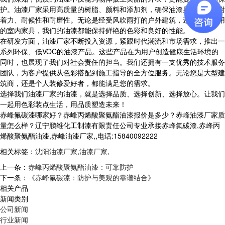
护。油漆厂家采用高质量的树脂、颜料和添加剂，确保油漆具有出色的附
着力、耐候性和耐磨性。无论是经受风吹雨打的户外建筑，还是频繁使用
的室内家具，我们的油漆都能保持鲜艳的色彩和良好的性能。
在研发方面，油漆厂家不断投入资源，紧跟时代潮流和市场需求，推出一
系列环保、低VOC的油漆产品。这些产品在为用户创造健康生活环境的
同时，也展现了我们对社会责任的担当。我们还拥有一支优秀的技术服务
团队，为客户提供从色彩搭配到施工指导的全方位服务。无论您是大型建
筑商，还是个人装修爱好者，都能满足您的需求。
选择我们油漆厂家的油漆，就是选择品质、选择创新、选择放心。让我们
一起用色彩装点生活，用品质塑造未来！
赤峰氟碳漆哪家好？赤峰丙烯酸聚氨酯油漆报价是多少？赤峰油漆厂家质
量怎么样？辽宁鹏维化工制漆有限责任公司专业承接赤峰氟碳漆,赤峰丙
烯酸聚氨酯油漆,赤峰油漆厂家,,电话:15840092222
相关标签：
沈阳油漆厂家
,
油漆厂家
,
上一条：
赤峰丙烯酸聚氨酯油漆：可靠防护
下一条：
《赤峰氟碳漆：防护与美观的靠谱结合》
相关产品
新闻类别
公司新闻
行业新闻