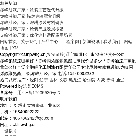
相关新闻
赤峰油漆厂家：涂装工艺迭代升级
赤峰油漆厂家:锚定涂装配套升级
赤峰油漆厂家：深耕涂装材料研发
赤峰油漆厂家：涂装产业发展根基
赤峰油漆厂家：优化涂料适配应用场景
网站首页
|
关于我们
|
产品中心
|
工程案例
|
新闻资讯
|
联系我们
|
网站
地图
|
XML
Copyright©cf.lnpwhg.cn(
复制链接
)辽宁鹏维化工制漆有限责任公司
赤峰氟碳漆哪家好？赤峰丙烯酸聚氨酯油漆报价是多少？赤峰油漆厂家质
量怎么样？辽宁鹏维化工制漆有限责任公司专业承接赤峰氟碳漆,赤峰丙
烯酸聚氨酯油漆,赤峰油漆厂家,电话:15840092222
热门城市推广：
沈阳
辽宁
吉林
长春
黑龙江
哈尔滨
内蒙
赤峰
通辽
Powered by
筑巢ECMS
备案号：
辽ICP备17005930号-3
联系我们
地址： 灯塔市大河南镇工业园区
手机：15840092222
邮箱：
466736242@qq.com
网址：cf.lnpwhg.cn
一键拨号