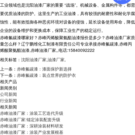
工业领域也是沈阳油漆厂家的重要 “战场”。机械设备、金属构件等，都需
要优质油漆的防护。这里生产的工业油漆，具有较强的耐磨性和耐化学腐
蚀性，能有效抵御各种恶劣环境对设备的侵蚀，延长设备使用寿命，降低
企业的设备维护和更换成本，保障工业生产的稳定运行。
赤峰氟碳漆哪家好？赤峰丙烯酸聚氨酯油漆报价是多少？赤峰油漆厂家质
量怎么样？辽宁鹏维化工制漆有限责任公司专业承接赤峰氟碳漆,赤峰丙
烯酸聚氨酯油漆,赤峰油漆厂家,,电话:15840092222
相关标签：
沈阳油漆厂家
,
油漆厂家
,
上一条：
赤峰氟碳漆：漆面保护新选择
下一条：
赤峰氟碳漆：装点世界的防护衣
相关产品
新闻类别
公司新闻
行业新闻
相关新闻
赤峰油漆厂家：涂装工艺迭代升级
赤峰油漆厂家:锚定涂装配套升级
赤峰油漆厂家：深耕涂装材料研发
赤峰油漆厂家：涂装产业发展根基