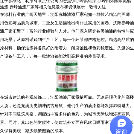
辽宁鹏维化工制漆有限责任公司为您提供
赤峰氟碳漆
,赤峰丙烯酸聚氨酯
油漆,赤峰油漆厂家等相关信息发布和资讯展示，敬请关注！
在涂料行业的广阔天地里，沈阳
赤峰油漆厂家
宛如一群技艺精湛的画师，
用色彩与品质为城市、工业及生活描绘出绚丽且实用的画卷。沈阳
赤峰油
漆
厂家汇聚了丰富的行业经验与人才。他们深入研究各类油漆的特性与应
用场景，从原料采购到生产工艺，每一个环节都严格把控。精选高品质的
原材料，确保油漆具备良好的附着力、耐腐蚀性和色彩稳定性。先进的生
产设备与工艺，让每一批油漆都能达到高标准的质量要求。
在城市建筑的外观装饰上，沈阳油漆厂家贡献可靠。无论是现代化的高楼
大厦，还是充满历史韵味的古建筑，他们生产的油漆都能发挥独特魅力。
针对不同建筑风格，调配出丰富多样的色彩，为城市天际线增添亮丽风
景。同时，其出色的耐候性，使建筑外立面在风吹日晒雨淋下，依然能长
久保持美观，减少频繁翻新的成本。