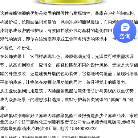
​ 这种
赤峰油漆
的优势是稳固的耐候性与耐腐蚀性。暴露在户外的钢结构、
桥梁护栏，长期面临阳光暴晒、风雨冲刷和酸碱侵蚀，而丙烯酸聚氨酯油
漆能形成致密的保护膜，有效阻挡紫外线对基材的老化作用，抵抗雨水、
湿气的渗透，即使在沿海高湿度或工业区多污染的环境中，也能保持多年
不褪色、不粉化。
​ 在装饰效果上，它同样表现出色。漆膜饱满光滑，光泽度可根据需求调
节，从高光到哑光一应俱全，能轻松匹配不同的设计风格。无论是大型储
罐的外壁涂装，还是建筑外墙的色彩装饰，它都能均匀覆盖，呈现出细腻
平整的质感，让物体在发挥实用功能的同时，兼具视觉上的吸引力。​
从工业设施到民用建筑，丙烯酸聚氨酯油漆凭借防护与美观的双重优势，
成为众多场景下的理想涂料选择，默默守护着各类物体的 “体面” 与 “健
康”。​
赤峰氟碳漆哪家好？赤峰丙烯酸聚氨酯油漆报价是多少？赤峰油漆厂家质
量怎么样？辽宁鹏维化工制漆有限责任公司专业承接赤峰氟碳漆,赤峰丙
烯酸聚氨酯油漆,赤峰油漆厂家,,电话:15840092222
相关标签：
丙烯酸聚氨酯油漆
,
沈阳丙烯酸聚氨酯油漆
,