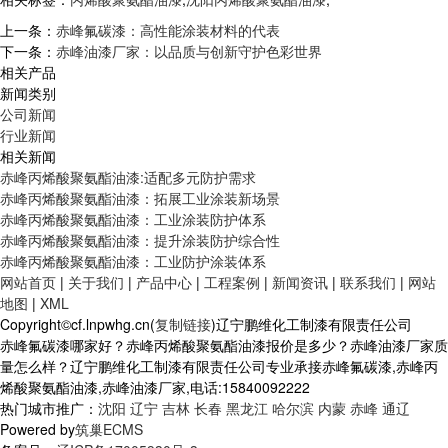
上一条：
赤峰氟碳漆：高性能涂装材料的代表​
下一条：
赤峰油漆厂家：以品质与创新守护色彩世界
相关产品
新闻类别
公司新闻
行业新闻
相关新闻
赤峰丙烯酸聚氨酯油漆:适配多元防护需求
赤峰丙烯酸聚氨酯油漆：拓展工业涂装新场景
赤峰丙烯酸聚氨酯油漆：工业涂装防护体系
赤峰丙烯酸聚氨酯油漆：提升涂装防护综合性
赤峰丙烯酸聚氨酯油漆：工业防护涂装体系
网站首页
|
关于我们
|
产品中心
|
工程案例
|
新闻资讯
|
联系我们
|
网站
地图
|
XML
Copyright©cf.lnpwhg.cn(
复制链接
)辽宁鹏维化工制漆有限责任公司
赤峰氟碳漆哪家好？赤峰丙烯酸聚氨酯油漆报价是多少？赤峰油漆厂家质
量怎么样？辽宁鹏维化工制漆有限责任公司专业承接赤峰氟碳漆,赤峰丙
烯酸聚氨酯油漆,赤峰油漆厂家,电话:15840092222
热门城市推广：
沈阳
辽宁
吉林
长春
黑龙江
哈尔滨
内蒙
赤峰
通辽
Powered by
筑巢ECMS