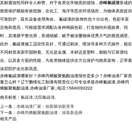
其耐腐蚀性同样令人称赞。对于各类化学物质的侵蚀，
赤峰氟碳漆
形成的
致密保护膜能有效抵御，在化工、海洋等恶劣环境场所，为物体表面提供
可靠防护，延长设备使用寿命。 氟碳漆的装饰性也十分出色。色彩丰富
且饱和度高，可根据需求调配出各种绚丽色彩，打造独特外观效果。同
时，其漆膜平整光滑，质感细腻，赋予被涂覆物体优秀大气的视觉感受。
此外，氟碳漆施工适应性良好，可通过刷涂、喷涂等多种方式操作，能在
不同材质表面牢固附着。无论是金属、木材还是塑料，都能与它靠谱结
合。以其多方面的性能，为各类物体提供全方位保护与精美装饰，正带着
涂层防护走向新高度。
赤峰氟碳漆哪家好？赤峰丙烯酸聚氨酯油漆报价是多少？赤峰油漆厂家质
量怎么样？辽宁鹏维化工制漆有限责任公司专业承接赤峰氟碳漆,赤峰丙
烯酸聚氨酯油漆,赤峰油漆厂家,,电话:15840092222
相关标签：
氟碳漆
,
沈阳氟碳漆
,
上一条：
赤峰油漆厂家：创新驱动新变革
下一条：
赤峰丙烯酸聚氨酯油漆：涂装新选择
相关产品