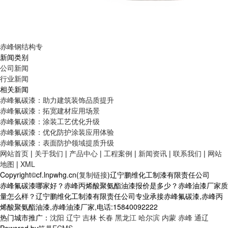
赤峰钢结构专
新闻类别
公司新闻
行业新闻
相关新闻
赤峰氟碳漆：助力建筑装饰品质提升
赤峰氟碳漆：拓宽建材应用场景
赤峰氟碳漆：涂装工艺优化升级
赤峰氟碳漆：优化防护涂装应用体验
赤峰氟碳漆：表面防护领域提质升级
网站首页
|
关于我们
|
产品中心
|
工程案例
|
新闻资讯
|
联系我们
|
网站
地图
|
XML
Copyright©cf.lnpwhg.cn(
复制链接
)辽宁鹏维化工制漆有限责任公司
赤峰氟碳漆哪家好？赤峰丙烯酸聚氨酯油漆报价是多少？赤峰油漆厂家质
量怎么样？辽宁鹏维化工制漆有限责任公司专业承接赤峰氟碳漆,赤峰丙
烯酸聚氨酯油漆,赤峰油漆厂家,电话:15840092222
热门城市推广：
沈阳
辽宁
吉林
长春
黑龙江
哈尔滨
内蒙
赤峰
通辽