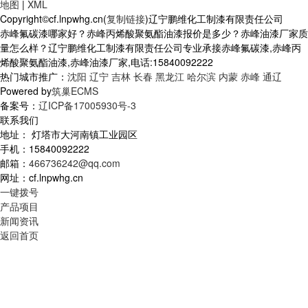
地图
|
XML
Copyright©cf.lnpwhg.cn(
复制链接
)辽宁鹏维化工制漆有限责任公司
赤峰氟碳漆哪家好？赤峰丙烯酸聚氨酯油漆报价是多少？赤峰油漆厂家质
量怎么样？辽宁鹏维化工制漆有限责任公司专业承接赤峰氟碳漆,赤峰丙
烯酸聚氨酯油漆,赤峰油漆厂家,电话:15840092222
热门城市推广：
沈阳
辽宁
吉林
长春
黑龙江
哈尔滨
内蒙
赤峰
通辽
Powered by
筑巢ECMS
备案号：
辽ICP备17005930号-3
联系我们
地址： 灯塔市大河南镇工业园区
手机：15840092222
邮箱：
466736242@qq.com
网址：cf.lnpwhg.cn
一键拨号
产品项目
新闻资讯
返回首页