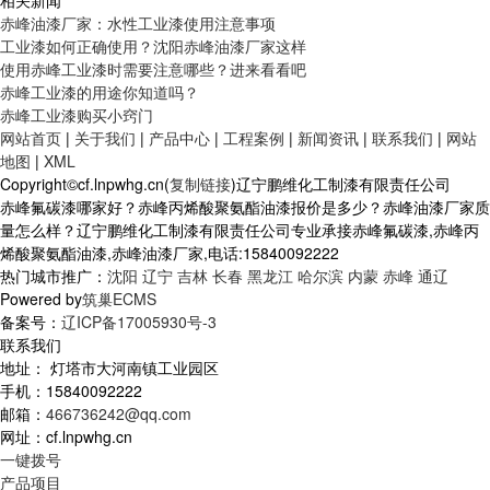
相关新闻
赤峰油漆厂家：水性工业漆使用注意事项
工业漆如何正确使用？沈阳赤峰油漆厂家这样
使用赤峰工业漆时需要注意哪些？进来看看吧
赤峰工业漆的用途你知道吗？
赤峰工业漆购买小窍门
网站首页
|
关于我们
|
产品中心
|
工程案例
|
新闻资讯
|
联系我们
|
网站
地图
|
XML
Copyright©cf.lnpwhg.cn(
复制链接
)辽宁鹏维化工制漆有限责任公司
赤峰氟碳漆哪家好？赤峰丙烯酸聚氨酯油漆报价是多少？赤峰油漆厂家质
量怎么样？辽宁鹏维化工制漆有限责任公司专业承接赤峰氟碳漆,赤峰丙
烯酸聚氨酯油漆,赤峰油漆厂家,电话:15840092222
热门城市推广：
沈阳
辽宁
吉林
长春
黑龙江
哈尔滨
内蒙
赤峰
通辽
Powered by
筑巢ECMS
备案号：
辽ICP备17005930号-3
联系我们
地址： 灯塔市大河南镇工业园区
手机：15840092222
邮箱：
466736242@qq.com
网址：cf.lnpwhg.cn
一键拨号
产品项目