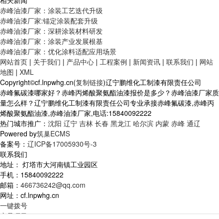
相关新闻
赤峰油漆厂家：涂装工艺迭代升级
赤峰油漆厂家:锚定涂装配套升级
赤峰油漆厂家：深耕涂装材料研发
赤峰油漆厂家：涂装产业发展根基
赤峰油漆厂家：优化涂料适配应用场景
网站首页
|
关于我们
|
产品中心
|
工程案例
|
新闻资讯
|
联系我们
|
网站
地图
|
XML
Copyright©cf.lnpwhg.cn(
复制链接
)辽宁鹏维化工制漆有限责任公司
赤峰氟碳漆哪家好？赤峰丙烯酸聚氨酯油漆报价是多少？赤峰油漆厂家质
量怎么样？辽宁鹏维化工制漆有限责任公司专业承接赤峰氟碳漆,赤峰丙
烯酸聚氨酯油漆,赤峰油漆厂家,电话:15840092222
热门城市推广：
沈阳
辽宁
吉林
长春
黑龙江
哈尔滨
内蒙
赤峰
通辽
Powered by
筑巢ECMS
备案号：
辽ICP备17005930号-3
联系我们
地址： 灯塔市大河南镇工业园区
手机：15840092222
邮箱：
466736242@qq.com
网址：cf.lnpwhg.cn
一键拨号
产品项目