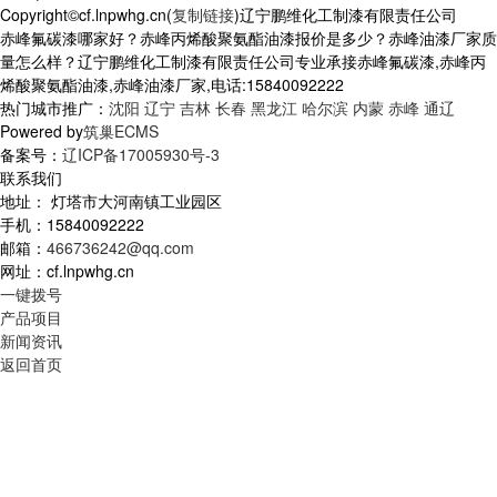
Copyright©cf.lnpwhg.cn(
复制链接
)辽宁鹏维化工制漆有限责任公司
赤峰氟碳漆哪家好？赤峰丙烯酸聚氨酯油漆报价是多少？赤峰油漆厂家质
量怎么样？辽宁鹏维化工制漆有限责任公司专业承接赤峰氟碳漆,赤峰丙
烯酸聚氨酯油漆,赤峰油漆厂家,电话:15840092222
热门城市推广：
沈阳
辽宁
吉林
长春
黑龙江
哈尔滨
内蒙
赤峰
通辽
Powered by
筑巢ECMS
备案号：
辽ICP备17005930号-3
联系我们
地址： 灯塔市大河南镇工业园区
手机：15840092222
邮箱：
466736242@qq.com
网址：cf.lnpwhg.cn
一键拨号
产品项目
新闻资讯
返回首页