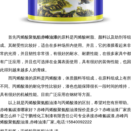
首先丙烯酸聚氨酯
赤峰油漆
的原料是丙烯酸树脂、颜料以及助剂等组
成。其耐受性比较好，适合在多种场所内使用。并且，它的漆膜看起来非
常的光滑，并且韧性非常强，有很好的耐水、耐磨性能，在很多家具中都
有广泛应用，并且也可选择在金属表面使用，具有很好的装饰性能，也因
此得到越来越多人的青睐。
而丙烯酸漆的原料是丙烯酸漆，体质颜料等组成，在原料组成上有所
不同。丙烯酸漆的耐化学性比较好，漆色也能保障很长一段时间的维持，
具有很好的机械性能。目前广泛应用在钢材等方面。
以上就是丙烯酸聚氨酯油漆与丙烯酸漆的区别，希望对您有所帮助。
赤峰氟碳漆哪家好？赤峰丙烯酸聚氨酯油漆报价是多少？赤峰油漆厂家质
量怎么样？辽宁鹏维化工制漆有限责任公司专业承接赤峰氟碳漆,赤峰丙
烯酸聚氨酯油漆,赤峰油漆厂家,,电话:15840092222
相关标签：
丙烯酸聚氨酯油漆
,
漆
,