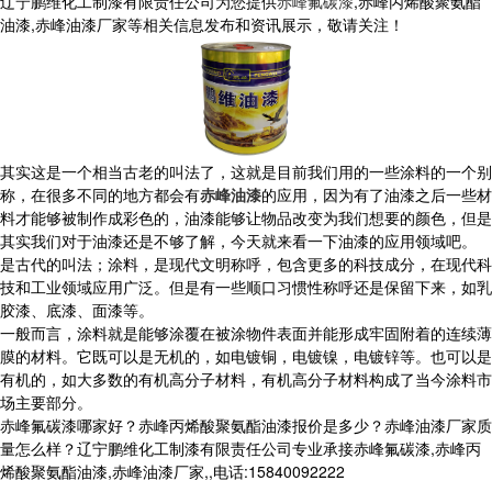
辽宁鹏维化工制漆有限责任公司为您提供
赤峰氟碳漆
,赤峰丙烯酸聚氨酯
油漆,赤峰油漆厂家等相关信息发布和资讯展示，敬请关注！
其实这是一个相当古老的叫法了，这就是目前我们用的一些涂料的一个别
称，在很多不同的地方都会有
赤峰油漆
的应用，因为有了油漆之后一些材
料才能够被制作成彩色的，油漆能够让物品改变为我们想要的颜色，但是
其实我们对于油漆还是不够了解，今天就来看一下油漆的应用领域吧。
是古代的叫法；涂料，是现代文明称呼，包含更多的科技成分，在现代科
技和工业领域应用广泛。但是有一些顺口习惯性称呼还是保留下来，如乳
胶漆、底漆、面漆等。
一般而言，涂料就是能够涂覆在被涂物件表面并能形成牢固附着的连续薄
膜的材料。它既可以是无机的，如电镀铜，电镀镍，电镀锌等。也可以是
有机的，如大多数的有机高分子材料，有机高分子材料构成了当今涂料市
场主要部分。
赤峰氟碳漆哪家好？赤峰丙烯酸聚氨酯油漆报价是多少？赤峰油漆厂家质
量怎么样？辽宁鹏维化工制漆有限责任公司专业承接赤峰氟碳漆,赤峰丙
烯酸聚氨酯油漆,赤峰油漆厂家,,电话:15840092222