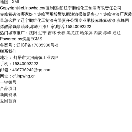
地图
|
XML
Copyright©cf.lnpwhg.cn(
复制链接
)辽宁鹏维化工制漆有限责任公司
赤峰氟碳漆哪家好？赤峰丙烯酸聚氨酯油漆报价是多少？赤峰油漆厂家质
量怎么样？辽宁鹏维化工制漆有限责任公司专业承接赤峰氟碳漆,赤峰丙
烯酸聚氨酯油漆,赤峰油漆厂家,电话:15840092222
热门城市推广：
沈阳
辽宁
吉林
长春
黑龙江
哈尔滨
内蒙
赤峰
通辽
Powered by
筑巢ECMS
备案号：
辽ICP备17005930号-3
联系我们
地址： 灯塔市大河南镇工业园区
手机：15840092222
邮箱：
466736242@qq.com
网址：cf.lnpwhg.cn
一键拨号
产品项目
新闻资讯
返回首页