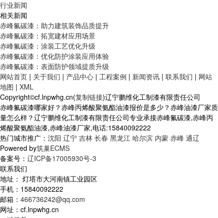
行业新闻
相关新闻
赤峰氟碳漆：助力建筑装饰品质提升
赤峰氟碳漆：拓宽建材应用场景
赤峰氟碳漆：涂装工艺优化升级
赤峰氟碳漆：优化防护涂装应用体验
赤峰氟碳漆：表面防护领域提质升级
网站首页
|
关于我们
|
产品中心
|
工程案例
|
新闻资讯
|
联系我们
|
网站
地图
|
XML
Copyright©cf.lnpwhg.cn(
复制链接
)辽宁鹏维化工制漆有限责任公司
赤峰氟碳漆哪家好？赤峰丙烯酸聚氨酯油漆报价是多少？赤峰油漆厂家质
量怎么样？辽宁鹏维化工制漆有限责任公司专业承接赤峰氟碳漆,赤峰丙
烯酸聚氨酯油漆,赤峰油漆厂家,电话:15840092222
热门城市推广：
沈阳
辽宁
吉林
长春
黑龙江
哈尔滨
内蒙
赤峰
通辽
Powered by
筑巢ECMS
备案号：
辽ICP备17005930号-3
联系我们
地址： 灯塔市大河南镇工业园区
手机：15840092222
邮箱：
466736242@qq.com
网址：cf.lnpwhg.cn