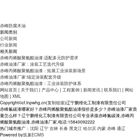
赤峰防腐木油
新闻类别
公司新闻
行业新闻
相关新闻
赤峰丙烯酸聚氨酯油漆:适配多元防护需求
赤峰油漆厂家：涂装工艺迭代升级
赤峰丙烯酸聚氨酯油漆：拓展工业涂装新场景
赤峰油漆厂家:锚定涂装配套升级
赤峰丙烯酸聚氨酯油漆：工业涂装防护体系
网站首页
|
关于我们
|
产品中心
|
工程案例
|
新闻资讯
|
联系我们
|
网站
地图
|
XML
Copyright©cf.lnpwhg.cn(
复制链接
)辽宁鹏维化工制漆有限责任公司
赤峰氟碳漆哪家好？赤峰丙烯酸聚氨酯油漆报价是多少？赤峰油漆厂家质
量怎么样？辽宁鹏维化工制漆有限责任公司专业承接赤峰氟碳漆,赤峰丙
烯酸聚氨酯油漆,赤峰油漆厂家,电话:15840092222
热门城市推广：
沈阳
辽宁
吉林
长春
黑龙江
哈尔滨
内蒙
赤峰
通辽
Powered by
筑巢ECMS