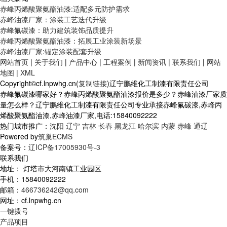
赤峰丙烯酸聚氨酯油漆:适配多元防护需求
赤峰油漆厂家：涂装工艺迭代升级
赤峰氟碳漆：助力建筑装饰品质提升
赤峰丙烯酸聚氨酯油漆：拓展工业涂装新场景
赤峰油漆厂家:锚定涂装配套升级
网站首页
|
关于我们
|
产品中心
|
工程案例
|
新闻资讯
|
联系我们
|
网站
地图
|
XML
Copyright©cf.lnpwhg.cn(
复制链接
)辽宁鹏维化工制漆有限责任公司
赤峰氟碳漆哪家好？赤峰丙烯酸聚氨酯油漆报价是多少？赤峰油漆厂家质
量怎么样？辽宁鹏维化工制漆有限责任公司专业承接赤峰氟碳漆,赤峰丙
烯酸聚氨酯油漆,赤峰油漆厂家,电话:15840092222
热门城市推广：
沈阳
辽宁
吉林
长春
黑龙江
哈尔滨
内蒙
赤峰
通辽
Powered by
筑巢ECMS
备案号：
辽ICP备17005930号-3
联系我们
地址： 灯塔市大河南镇工业园区
手机：15840092222
邮箱：
466736242@qq.com
网址：cf.lnpwhg.cn
一键拨号
产品项目