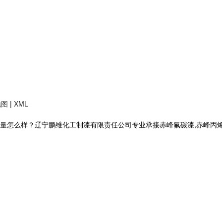
地图
|
XML
么样？辽宁鹏维化工制漆有限责任公司专业承接赤峰氟碳漆,赤峰丙烯酸聚氨酯