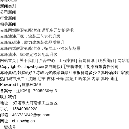
新闻类别
公司新闻
行业新闻
相关新闻
赤峰丙烯酸聚氨酯油漆:适配多元防护需求
赤峰油漆厂家：涂装工艺迭代升级
赤峰氟碳漆：助力建筑装饰品质提升
赤峰丙烯酸聚氨酯油漆：拓展工业涂装新场景
赤峰油漆厂家:锚定涂装配套升级
网站首页
|
关于我们
|
产品中心
|
工程案例
|
新闻资讯
|
联系我们
|
网站
Copyright©cf.lnpwhg.cn(
复制链接
)辽宁鹏维化工制漆有限责任公司
赤峰氟碳漆哪家好？赤峰丙烯酸聚氨酯油漆报价是多少？赤峰油漆厂家质量怎
热门城市推广：
沈阳
辽宁
吉林
长春
黑龙江
哈尔滨
内蒙
赤峰
通辽
Powered by
筑巢ECMS
备案号：
辽ICP备17005930号-3
联系我们
地址： 灯塔市大河南镇工业园区
手机：15840092222
邮箱：
466736242@qq.com
网址：cf.lnpwhg.cn
一键拨号