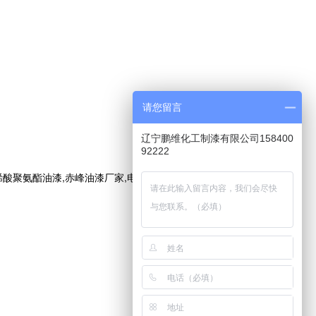
请您留言
辽宁鹏维化工制漆有限公司158400
92222
油漆,赤峰油漆厂家,电话:15840092222