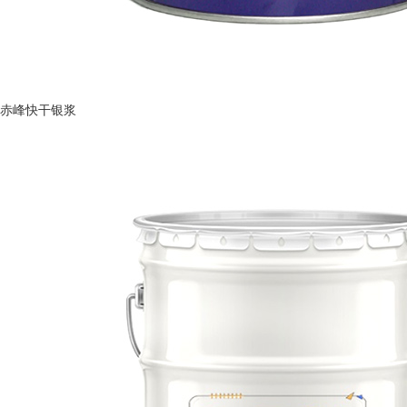
赤峰快干银浆