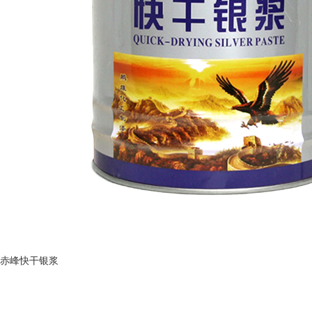
赤峰快干银浆