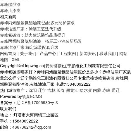
赤峰船舶漆
赤峰油漆类
相关新闻
赤峰丙烯酸聚氨酯油漆:适配多元防护需求
赤峰油漆厂家：涂装工艺迭代升级
赤峰氟碳漆：助力建筑装饰品质提升
赤峰丙烯酸聚氨酯油漆：拓展工业涂装新场景
赤峰油漆厂家:锚定涂装配套升级
网站首页
|
关于我们
|
产品中心
|
工程案例
|
新闻资讯
|
联系我们
|
网站
地图
|
XML
Copyright©cf.lnpwhg.cn(
复制链接
)辽宁鹏维化工制漆有限责任公司
赤峰氟碳漆哪家好？赤峰丙烯酸聚氨酯油漆报价是多少？赤峰油漆厂家质
量怎么样？辽宁鹏维化工制漆有限责任公司专业承接赤峰氟碳漆,赤峰丙
烯酸聚氨酯油漆,赤峰油漆厂家,电话:15840092222
热门城市推广：
沈阳
辽宁
吉林
长春
黑龙江
哈尔滨
内蒙
赤峰
通辽
Powered by
筑巢ECMS
备案号：
辽ICP备17005930号-3
联系我们
地址： 灯塔市大河南镇工业园区
手机：15840092222
邮箱：
466736242@qq.com